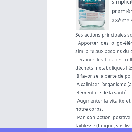
simplici
premièr
XXème s
Ses actions principales so
Apporter des oligo-élé
similaire aux besoins du 
Drainer les liquides cel
déchets métaboliques liés 
Il favorise la perte de poid
Alcaliniser l’organisme (
élément clé de la santé.
Augmenter la vitalité et 
notre corps.
Par son action positive 
faiblesse (fatigue, vieil