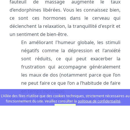
fauteuil de massage augmente le taux
d’endorphines libérées. Vous les connaissez bien,
ce sont ces hormones dans le cerveau qui
déclenchent la relaxation, la tranquillité d'esprit et
un sentiment de bien-être.
En améliorant l'humeur globale, les stimuli
négatifs comme la dépression et l'anxiété
sont réduits, ce qui peut exacerber la
frustration qui accompagne généralement
les maux de dos (notamment parce que l’on
ne peut faire ce que l’on a l’habitude de faire
en temps normaux).
L'Allée des fées n’utilise que des cookies techniques, strictement nécessaires au
Grâce au lâcher prise, l’organisme s’oxygène
fonctionnement du site. Veuillez consulter la
politique de confidentialité
.
mieux et les muscles deviennent plus détendus.
D'accord.
Les tensions vont diminuer peu à peu, et c’est à ce
moment que la fatigue va laisser place à la